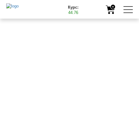
Курс:
44.76
Главная
Полезная информация
Зачем нужно использовать микроудобрения
02.06.2017
ЗАЧЕМ НУЖНО
ИСПОЛЬЗОВАТЬ
МИКРОУДОБРЕНИЯ
Сельскохозяйственным растениям для нормального роста
требуются подкормки минеральными элементами – азотом,
фосфором, серой, кальцием. Указанные вещества