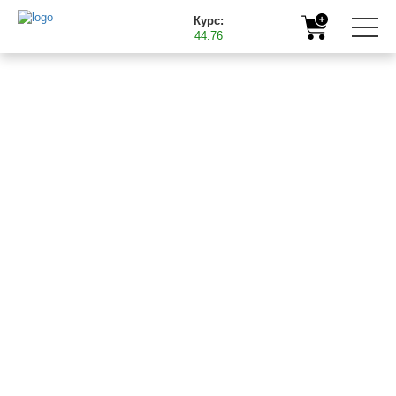
Курс:
44.76
Головна
Корисна інформація
Підживлення яблуні мікродобривами Баст
01.06.2018
ПІДЖИВЛЕННЯ
ЯБЛУНІ
МІКРОДОБРИВАМИ
БАСТ
Найважливішими елементами живлення для якісного
вирощування яблук є фосфор, бор, цинк, кальцій, магній,