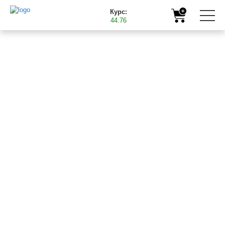
Курс:
44.76
Головна
Корисна інформація
Все, що необхідно знати про мікродобрива
09.06.2017
ВСЕ, ЩО НЕОБХІДНО
ЗНАТИ ПРО
МІКРОДОБРИВА
Мінеральними добривами сьогодні не здивуєш не лише
спеціаліста аграрного сектора, а й пересічну людину, адже
про їхнє використання у сільському господарстві знає і чув