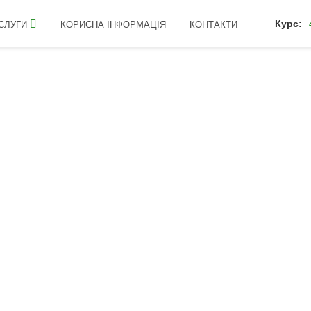
Курс:
СЛУГИ
КОРИСНА ІНФОРМАЦІЯ
КОНТАКТИ
ДУКЦІЯ ТМ "Б
 З КОРИСТЮ ДЛЯ МАЙБУТНЬО