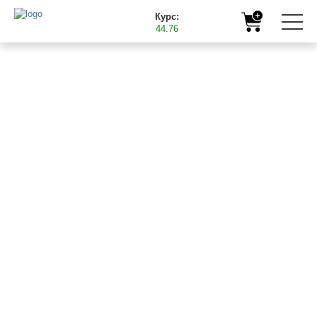
Курс:
44.76
ПРОДУКЦІЯ ТМ "БАСТ"
ВЧАСНО І З КОРИСТЮ ДЛЯ
МАЙБУТНЬОГО ВРОЖАЮ
ВІДЕОПРЕЗЕНТАЦІЯ ТМ "BAST"