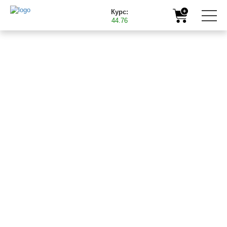
Курс:
44.76
Головна
Корисна інформація
Результати випробувань мікродобрив Баст на посівах
озимого ріпаку в Інституті рису
05.07.2018
РЕЗУЛЬТАТИ
ВИПРОБУВАНЬ
МІКРОДОБРИВ БАСТ
НА ПОСІВАХ
ОЗИМОГО РІПАКУ В
ІНСТИТУТІ РИСУ