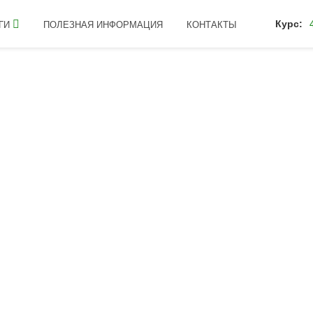
Курс:
ГИ
ПОЛЕЗНАЯ ИНФОРМАЦИЯ
КОНТАКТЫ
NPK Плюс 45-200-65
БАСТ NP
Плюс 45-
Жидкое многокомпонентное N
фосфора. Содержит органичес
НАЗНАЧЕНИЕ: