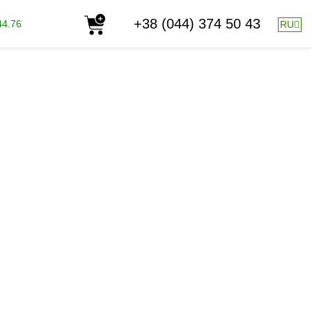
+38 (044) 374 50 43
44.76
RU
K
200-65
PK удобрение с увеличенным содержанием
кие и свободные L-аминокислоты.