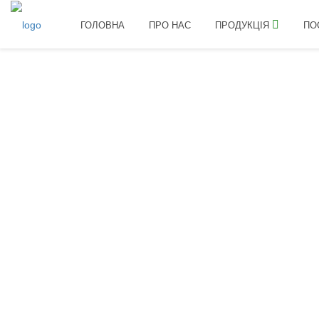
ГОЛОВНА
ПРО НАС
ПРОДУКЦІЯ
ПО
Головна
Продукція
Мікродобрива
БАСТ NPK