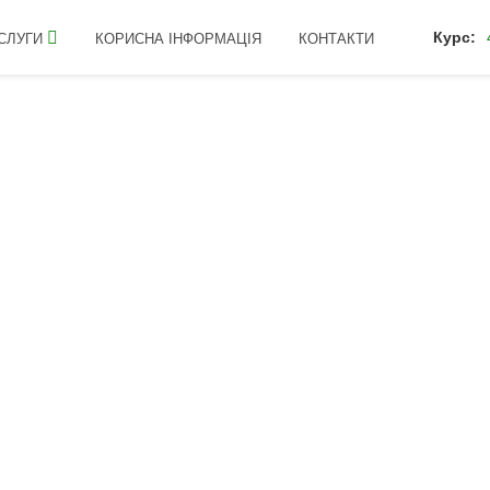
Курс:
СЛУГИ
КОРИСНА ІНФОРМАЦІЯ
КОНТАКТИ
 Плюс 45-200-65
БАСТ NP
Плюс 45-
Рідке багатокомпонентне NPK 
Містить органічні та вільні L-а
ПРИЗНАЧЕННЯ: