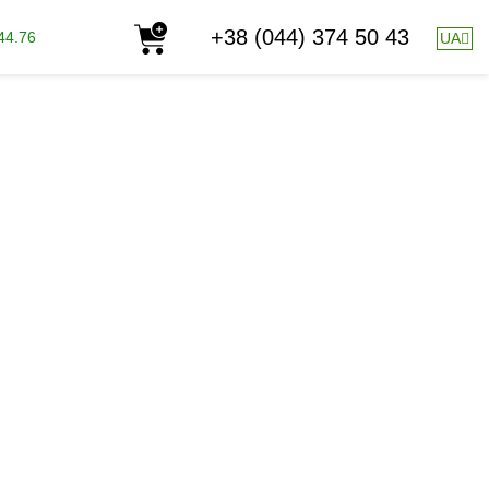
+38 (044) 374 50 43
44.76
UA
K
200-65
добриво з збільшеним вмістом фосфору.
мінокислоти.